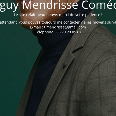
guy Mendrisse Comé
Le site refait peau neuve, merci de votre patience !
attendant, vous pouvez toujours me contacter via les moyens suiva
E-mail :
t.mendrisse@gmail.com
Téléphone :
06 79 20 85 67