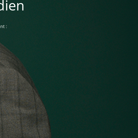
dien
nt :